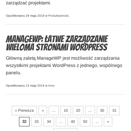
zarządzać projektami.
Opublikowany 28 maja 2019 w
Produktywność
.
ManageWP: Łatwe zarządzanie
wieloma stronami WordPress
Główną zaletą ManageWP jest możliwość zarządzania
wszystkimi projektami WordPress z jednego, wspólnego
panelu.
Opublikowany 13 maja 2019 w
Inne
.
« Pierwsza
«
...
10
20
...
30
31
32
33
34
...
40
50
...
»