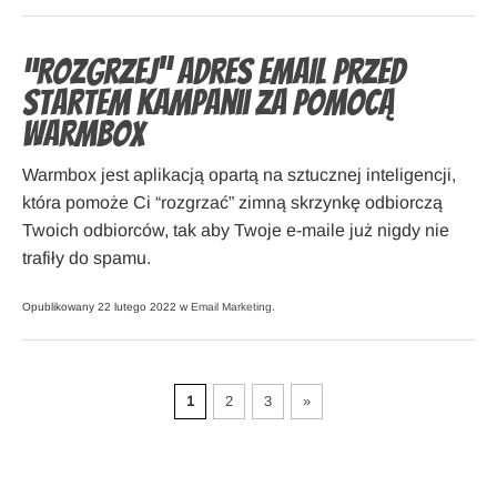
“Rozgrzej” adres email przed
startem kampanii za pomocą
Warmbox
Warmbox jest aplikacją opartą na sztucznej inteligencji,
która pomoże Ci “rozgrzać” zimną skrzynkę odbiorczą
Twoich odbiorców, tak aby Twoje e-maile już nigdy nie
trafiły do spamu.
Opublikowany 22 lutego 2022 w
Email Marketing
.
1
2
3
»