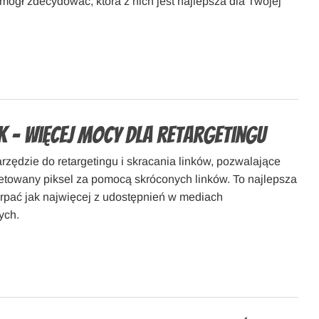
mógł zdecydować, która z nich jest najlepsza dla Twojej
k – Więcej mocy dla retargetingu
rzędzie do retargetingu i skracania linków, pozwalające
getowany piksel za pomocą skróconych linków. To najlepsza
rpać jak najwięcej z udostępnień w mediach
ych.