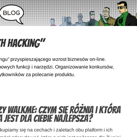
h hacking"
gu” przyspieszającego wzrost biznesów on-line.
mowych funkcji i narzędzi. Organizowanie konkursów,
tkowników za polecanie produktu.
zy WalkMe: Czym się różnią i która
 jest dla Ciebie najlepsza?
kupiamy się na cechach i zaletach obu platform i ich