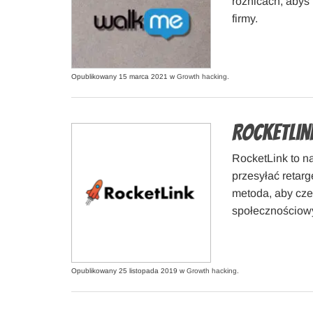
różnicach, abyś 
firmy.
Opublikowany 15 marca 2021 w
Growth hacking
.
RocketLin
RocketLink to na
przesyłać retar
metoda, aby cze
społecznościow
Opublikowany 25 listopada 2019 w
Growth hacking
.