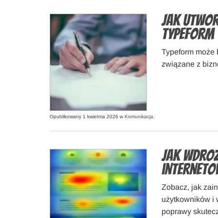
Jak utwor
Typeform
Typeform może b
związane z bizn
Opublikowany 1 kwietnia 2026 w
Komunikacja
.
Jak wdroż
interneto
Zobacz, jak zai
użytkowników i 
poprawy skutecz