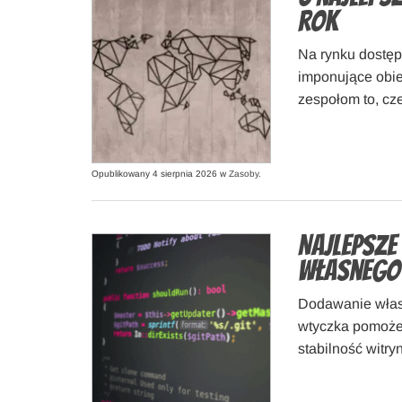
rok
Na rynku dostęp
imponujące obie
zespołom to, cz
Opublikowany 4 sierpnia 2026 w
Zasoby
.
Najlepsze
własnego
Dodawanie włas
wtyczka pomoże
stabilność witry