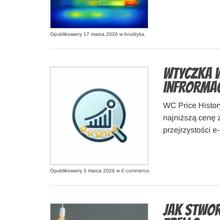
Opublikowany 17 marca 2026 w
Analityka
.
Wtyczka W
infrormac
WC Price Histor
najniższą cenę z
przejrzystości 
Opublikowany 3 marca 2026 w
E-commerce
.
Jak stwor