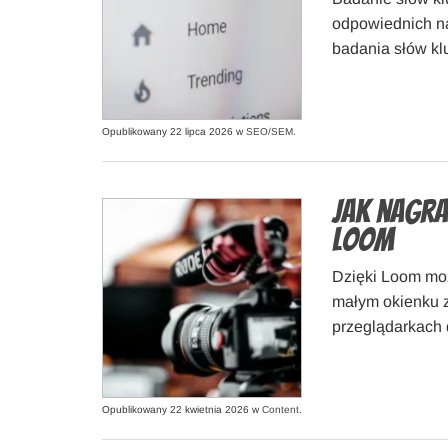
odpowiednich na
badania słów k
Opublikowany 22 lipca 2026 w
SEO/SEM
.
Jak nagra
Loom
Dzięki Loom moż
małym okienku z
przeglądarkach 
Opublikowany 22 kwietnia 2026 w
Content
.