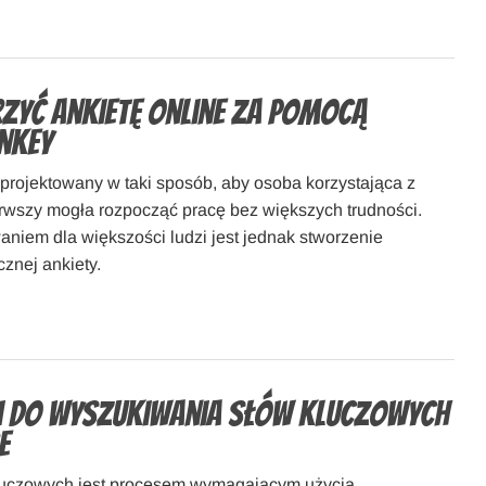
zyć ankietę online za pomocą
nkey
aprojektowany w taki sposób, aby osoba korzystająca z
erwszy mogła rozpocząć pracę bez większych trudności.
iem dla większości ludzi jest jednak stworzenie
znej ankiety.
i do wyszukiwania słów kluczowych
e
luczowych jest procesem wymagającym użycia