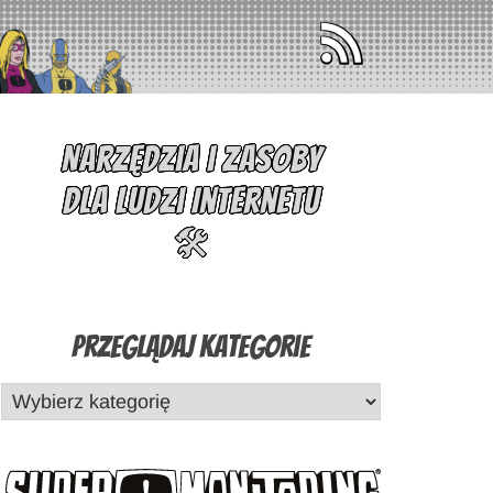
Narzędzia i zasoby
dla ludzi Internetu
🛠️
Przeglądaj Kategorie