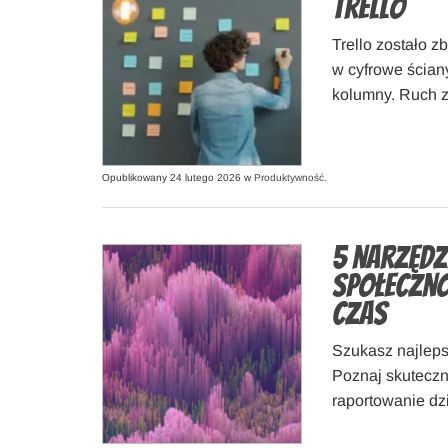
Trello
Trello zostało 
w cyfrowe ściany
kolumny. Ruch z
Opublikowany 24 lutego 2026 w
Produktywność
.
5 narzędz
społeczno
czas
Szukasz najleps
Poznaj skuteczn
raportowanie d