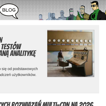
n
 testów
ną analitykę
ło się od podstawowych
iadczeń użytkowników.
zych rozwiązań multi-CDN na 2026