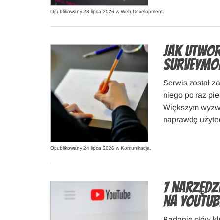
Opublikowany 28 lipca 2026 w
Web Development
.
Jak utwor
SurveyMo
Serwis został z
niego po raz pi
Większym wyzwan
naprawdę użytec
Opublikowany 24 lipca 2026 w
Komunikacja
.
7 narzędz
na YouTub
Badanie słów k