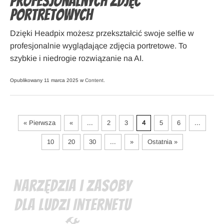
profesjonalnych zdjęć
portretowych
Dzięki Headpix możesz przekształcić swoje selfie w
profesjonalnie wyglądające zdjęcia portretowe. To
szybkie i niedrogie rozwiązanie na AI.
Opublikowany 11 marca 2025 w
Content
.
« Pierwsza
«
...
2
3
4
5
6
...
10
20
30
...
»
Ostatnia »
Narzędzia i zasoby
dla ludzi Internetu