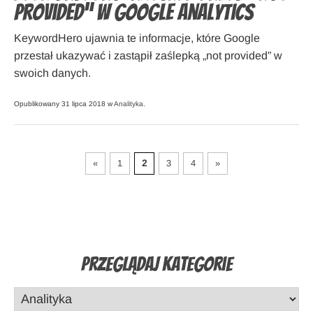
provided” w Google Analytics
KeywordHero ujawnia te informacje, które Google
przestał ukazywać i zastąpił zaślepką „not provided” w
swoich danych.
Opublikowany 31 lipca 2018 w
Analityka
.
«
1
2
3
4
»
Przeglądaj Kategorie