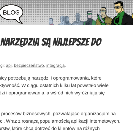
 narzędzia są najlepsze do
agi:
api
,
bezpieczeństwo
,
integracja
.
icy potrzebują narzędzi i oprogramowania, które
ywność. W ciągu ostatnich kilku lat powstało wiele
i i oprogramowania, a wśród nich wyróżniają się
i procesów biznesowych, pozwalające organizacjom na
i. Wraz z rosnącą popularnością aplikacji internetowych,
rstw, które chcą dotrzeć do klientów na różnych