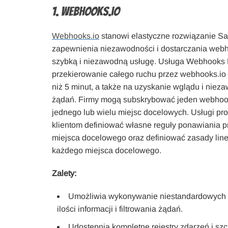
1. Webhooks.io
Webhooks.io
stanowi elastyczne rozwiązanie S
zapewnienia niezawodności i dostarczania web
szybką i niezawodną usługę. Usługa Webhooks 
przekierowanie całego ruchu przez webhooks.io
niż 5 minut, a także na uzyskanie wglądu i niez
żądań. Firmy mogą subskrybować jeden webhook
jednego lub wielu miejsc docelowych. Usługi pr
klientom definiować własne reguły ponawiania p
miejsca docelowego oraz definiować zasady line
każdego miejsca docelowego.
Zalety:
Umożliwia wykonywanie niestandardowych ż
ilości informacji i filtrowania żądań.
Udostępnia kompletne rejestry zdarzeń i sz