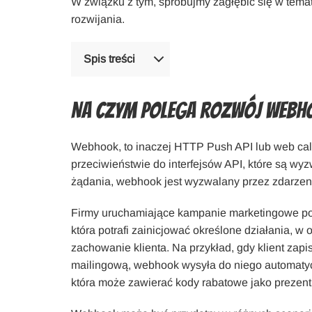
W związku z tym, spróbujmy zagłębić się w tem
rozwijania.
Spis treści
Na czym polega rozwój web
Webhook, to inaczej HTTP Push API lub web cal
przeciwieństwie do interfejsów API, które są wy
żądania, webhook jest wyzwalany przez zdarzen
Firmy uruchamiające kampanie marketingowe pot
która potrafi zainicjować określone działania, w
zachowanie klienta. Na przykład, gdy klient zapis
mailingową, webhook wysyła do niego automat
która może zawierać kody rabatowe jako prezent