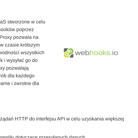
aaS stworzone w celu
hooków poprzez
Proxy pozwala na
 w czasie krótszym
awodności wszystkich
 i wysyłać go do
oxy pozwalają
rób dla każdego
arne i zwrotne dla
ądań HTTP do interfejsu API w celu uzyskania większej
czegóły dotyczące przesyłanych danych.