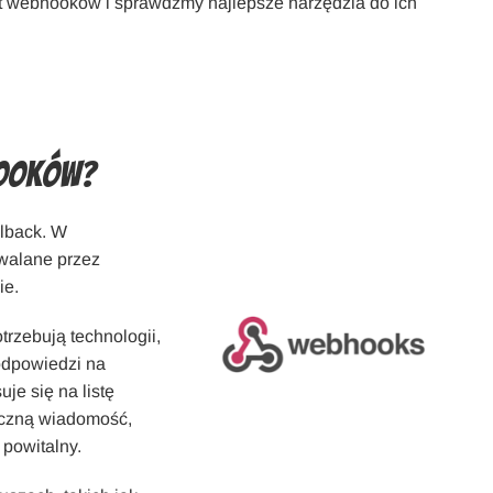
at webhooków i sprawdźmy najlepsze narzędzia do ich
hooków?
lback. W
zwalane przez
ie.
rzebują technologii,
 odpowiedzi na
uje się na listę
yczną wiadomość,
 powitalny.