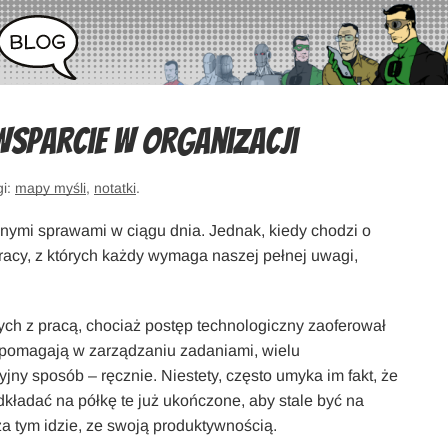
sparcie w organizacji
gi:
mapy myśli
,
notatki
.
żnymi sprawami w ciągu dnia. Jednak, kiedy chodzi o
cy, z których każdy wymaga naszej pełnej uwagi,
ch z pracą, chociaż postęp technologiczny zaoferował
 pomagają w zarządzaniu zadaniami, wielu
yjny sposób – ręcznie. Niestety, często umyka im fakt, że
dkładać na półkę te już ukończone, aby stale być na
 za tym idzie, ze swoją produktywnością.