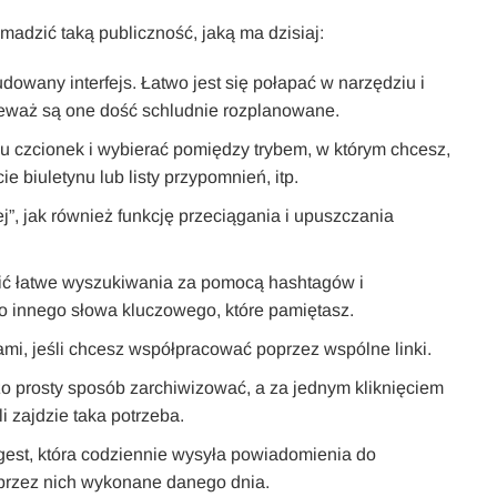
madzić taką publiczność, jaką ma dzisiaj:
owany interfejs. Łatwo jest się połapać w narzędziu i
ieważ są one dość schludnie rozplanowane.
u czcionek i wybierać pomiędzy trybem, w którym chcesz,
e biuletynu lub listy przypomnień, itp.
j”, jak również funkcję przeciągania i upuszczania
ć łatwe wyszukiwania za pomocą hashtagów i
innego słowa kluczowego, które pamiętasz.
tami, jeśli chcesz współpracować poprzez wspólne linki.
o prosty sposób zarchiwizować, a za jednym kliknięciem
i zajdzie taka potrzeba.
gest, która codziennie wysyła powiadomienia do
o przez nich wykonane danego dnia.