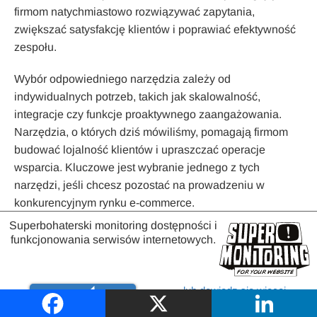
firmom natychmiastowo rozwiązywać zapytania,
zwiększać satysfakcję klientów i poprawiać efektywność
zespołu.
Wybór odpowiedniego narzędzia zależy od
indywidualnych potrzeb, takich jak skalowalność,
integracje czy funkcje proaktywnego zaangażowania.
Narzędzia, o których dziś mówiliśmy, pomagają firmom
budować lojalność klientów i upraszczać operacje
wsparcia. Kluczowe jest wybranie jednego z tych
narzędzi, jeśli chcesz pozostać na prowadzeniu w
konkurencyjnym rynku e-commerce.
Superbohaterski monitoring dostępności i
funkcjonowania serwisów internetowych.
O Autorze
lub dowiedz się więcej
Wypróbuj
Robert Koch
– doświadczony projektant
o
monitorowaniu stron
aplikacji SaaS i konsultant ds. optymalizacji