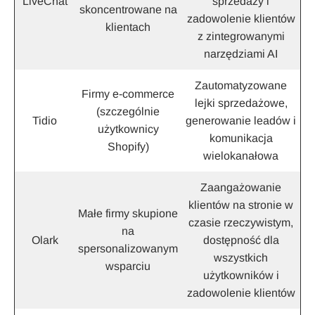
LiveChat
sprzedaży i
skoncentrowane na
zadowolenie klientów
klientach
z zintegrowanymi
narzędziami AI
Zautomatyzowane
Firmy e-commerce
lejki sprzedażowe,
(szczególnie
Tidio
generowanie leadów i
użytkownicy
komunikacja
Shopify)
wielokanałowa
Zaangażowanie
klientów na stronie w
Małe firmy skupione
czasie rzeczywistym,
na
Olark
dostępność dla
spersonalizowanym
wszystkich
wsparciu
użytkowników i
zadowolenie klientów