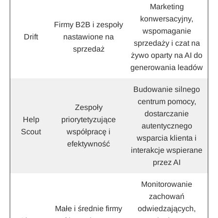
Marketing
konwersacyjny,
Firmy B2B i zespoły
wspomaganie
Drift
nastawione na
sprzedaży i czat na
sprzedaż
żywo oparty na AI do
generowania leadów
Budowanie silnego
centrum pomocy,
Zespoły
dostarczanie
Help
priorytetyzujące
autentycznego
Scout
współpracę i
wsparcia klienta i
efektywność
interakcje wspierane
przez AI
Monitorowanie
zachowań
Małe i średnie firmy
odwiedzających,