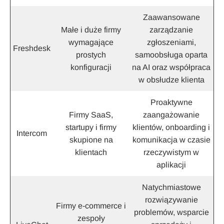
Zaawansowane
Małe i duże firmy
zarządzanie
wymagające
zgłoszeniami,
Freshdesk
prostych
samoobsługa oparta
konfiguracji
na AI oraz współpraca
w obsłudze klienta
Proaktywne
Firmy SaaS,
zaangażowanie
startupy i firmy
klientów, onboarding i
Intercom
skupione na
komunikacja w czasie
klientach
rzeczywistym w
aplikacji
Natychmiastowe
rozwiązywanie
Firmy e-commerce i
problemów, wsparcie
zespoły