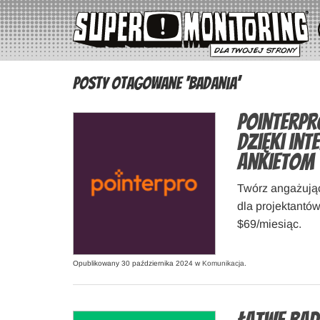
Posty otagowane ‘badania’
Pointerpr
dzięki in
ankietom
Twórz angażując
dla projektantó
$69/miesiąc.
Opublikowany 30 października 2024 w
Komunikacja
.