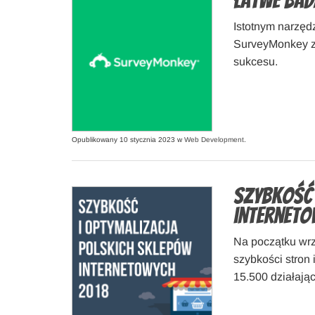
Łatwe bad
Istotnym narzęd
SurveyMonkey za
sukcesu.
Opublikowany 10 stycznia 2023 w
Web Development
.
Szybkość 
interneto
Na początku wrz
szybkości stron
15.500 działają