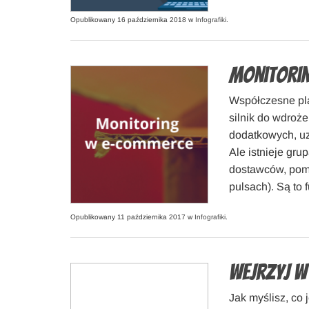
Opublikowany 16 października 2018 w
Infografiki
.
Monitorin
Współczesne pla
silnik do wdroże
dodatkowych, uz
Ale istnieje gru
dostawców, poma
pulsach). Są to 
Opublikowany 11 października 2017 w
Infografiki
.
Wejrzyj w
Jak myślisz, co