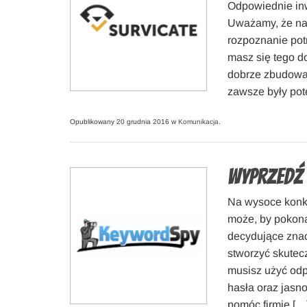
Odpowiednie inw
Uważamy, że naj
rozpoznanie pot
masz się tego d
dobrze zbudowa
zawsze były po
Opublikowany 20 grudnia 2016 w
Komunikacja
.
Wyprzedź 
Na wysoce konku
może, by pokona
decydujące zna
stworzyć skutec
musisz użyć odp
hasła oraz jasn
pomóc firmie […