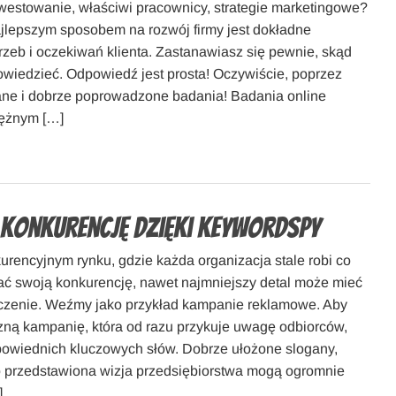
estowanie, właściwi pracownicy, strategie marketingowe?
lepszym sposobem na rozwój firmy jest dokładne
rzeb i oczekiwań klienta. Zastanawiasz się pewnie, skąd
owiedzieć. Odpowiedź jest prosta! Oczywiście, poprzez
ne i dobrze poprowadzone badania! Badania online
tężnym […]
konkurencję dzięki KeywordSpy
rencyjnym rynku, gdzie każda organizacja stale robi co
ć swoją konkurencję, nawet najmniejszy detal może mieć
czenie. Weźmy jako przykład kampanie reklamowe. Aby
zną kampanię, która od razu przykuje uwagę odbiorców,
owiednich kluczowych słów. Dobrze ułożone slogany,
o przedstawiona wizja przedsiębiorstwa mogą ogromnie
]