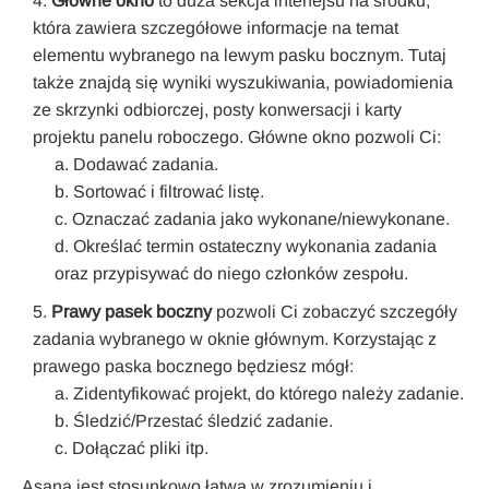
Główne okno
to duża sekcja interfejsu na środku,
która zawiera szczegółowe informacje na temat
elementu wybranego na lewym pasku bocznym. Tutaj
także znajdą się wyniki wyszukiwania, powiadomienia
ze skrzynki odbiorczej, posty konwersacji i karty
projektu panelu roboczego. Główne okno pozwoli Ci:
Dodawać zadania.
Sortować i filtrować listę.
Oznaczać zadania jako wykonane/niewykonane.
Określać termin ostateczny wykonania zadania
oraz przypisywać do niego członków zespołu.
Prawy pasek boczny
pozwoli Ci zobaczyć szczegóły
zadania wybranego w oknie głównym. Korzystając z
prawego paska bocznego będziesz mógł:
Zidentyfikować projekt, do którego należy zadanie.
Śledzić/Przestać śledzić zadanie.
Dołączać pliki itp.
Asana jest stosunkowo łatwa w zrozumieniu i