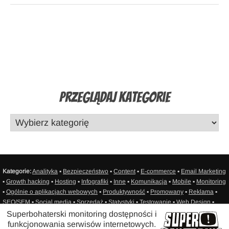
Przeglądaj Kategorie
Kategorie:
Analityka
▪
Bezpieczeństwo
▪
Content
▪
E-commerce
▪
Email Marketing
▪
Growth hacking
▪
Hosting
▪
Infografiki
▪
Inne
▪
Komunikacja
▪
Mobile
▪
Monitoring
▪
Ogólnie o aplikacjach webowych
▪
Produktywność
▪
Promowany
▪
Reklama
▪
SEO/SEM
▪
Social media
▪
Sprzedaż
▪
Statystyki
▪
Testowanie
▪
Web Design
▪
Web Development
▪
Zasoby
▪
Sitemap
Superbohaterski monitoring dostępności i
funkcjonowania serwisów internetowych.