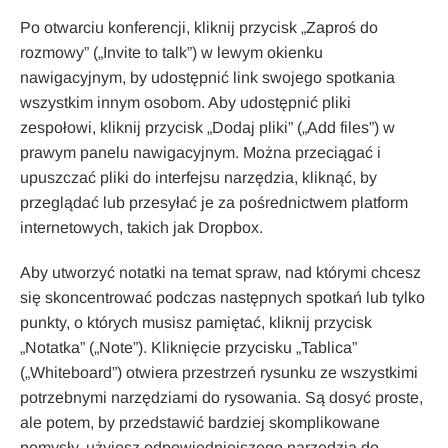
Po otwarciu konferencji, kliknij przycisk „Zaproś do
rozmowy” („Invite to talk”) w lewym okienku
nawigacyjnym, by udostępnić link swojego spotkania
wszystkim innym osobom. Aby udostępnić pliki
zespołowi, kliknij przycisk „Dodaj pliki” („Add files”) w
prawym panelu nawigacyjnym. Można przeciągać i
upuszczać pliki do interfejsu narzędzia, kliknąć, by
przeglądać lub przesyłać je za pośrednictwem platform
internetowych, takich jak Dropbox.
Aby utworzyć notatki na temat spraw, nad którymi chcesz
się skoncentrować podczas następnych spotkań lub tylko
punkty, o których musisz pamiętać, kliknij przycisk
„Notatka” („Note”). Kliknięcie przycisku „Tablica”
(„Whiteboard”) otwiera przestrzeń rysunku ze wszystkimi
potrzebnymi narzędziami do rysowania. Są dosyć proste,
ale potem, by przedstawić bardziej skomplikowane
pomysły, użyjesz odpowiedniejszego narzędzia do