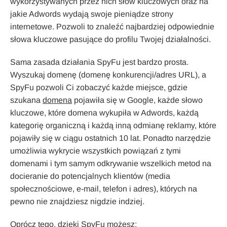
wykorzystywanych przez nich słów kluczowych oraz na
jakie Adwords wydają swoje pieniądze strony
internetowe. Pozwoli to znaleźć najbardziej odpowiednie
słowa kluczowe pasujące do profilu Twojej działalności.
Sama zasada działania SpyFu jest bardzo prosta.
Wyszukaj domenę (domenę konkurencji/adres URL), a
SpyFu pozwoli Ci zobaczyć każde miejsce, gdzie
szukana
domena
pojawiła się w Google, każde słowo
kluczowe, które domena wykupiła w Adwords, każdą
kategorię organiczną i każdą inną odmianę reklamy, które
pojawiły się w ciągu ostatnich 10 lat. Ponadto narzędzie
umożliwia wykrycie wszystkich powiązań z tymi
domenami i tym samym odkrywanie wszelkich metod na
docieranie do potencjalnych klientów (media
społecznościowe, e-mail, telefon i adres), których na
pewno nie znajdziesz nigdzie indziej.
Oprócz tego, dzięki SpyFu możesz: