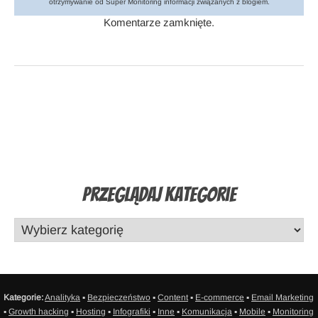
otrzymywanie od Super Monitoring informacji związanych z blogiem.
Komentarze zamknięte.
Przeglądaj Kategorie
Kategorie:
Analityka
▪
Bezpieczeństwo
▪
Content
▪
E-commerce
▪
Email Marketing
▪
Growth hacking
▪
Hosting
▪
Infografiki
▪
Inne
▪
Komunikacja
▪
Mobile
▪
Monitoring