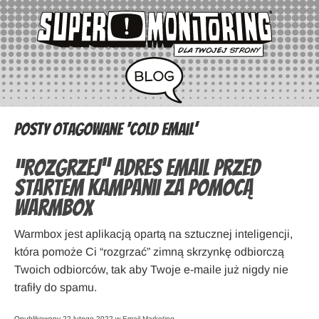
Posty otagowane ‘cold email’
“Rozgrzej” adres email przed
startem kampanii za pomocą
Warmbox
Warmbox jest aplikacją opartą na sztucznej inteligencji,
która pomoże Ci “rozgrzać” zimną skrzynkę odbiorczą
Twoich odbiorców, tak aby Twoje e-maile już nigdy nie
trafiły do spamu.
Opublikowany 22 lutego 2022 w
Email Marketing
.