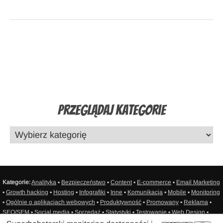
Przeglądaj Kategorie
Kategorie:
Analityka
▪
Bezpieczeństwo
▪
Content
▪
E-commerce
▪
Email Marketing
▪
Growth hacking
▪
Hosting
▪
Infografiki
▪
Inne
▪
Komunikacja
▪
Mobile
▪
Monitoring
▪
Ogólnie o aplikacjach webowych
▪
Produktywność
▪
Promowany
▪
Reklama
▪
SEO/SEM
▪
Social media
▪
Sprzedaż
▪
Statystyki
▪
Testowanie
▪
Web Design
▪
Web Development
▪
Zasoby
▪
Sitemap