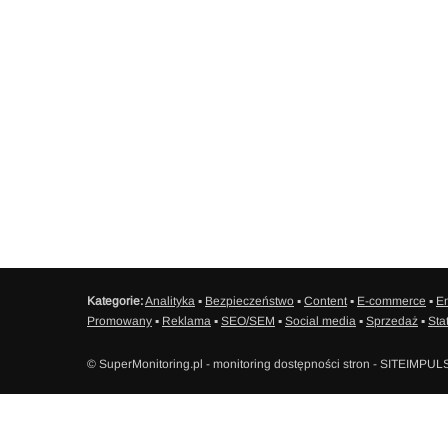
Kategorie:
Analityka
▪
Bezpieczeństwo
▪
Content
▪
E-commerce
▪
Em
Promowany
▪
Reklama
▪
SEO/SEM
▪
Social media
▪
Sprzedaż
▪
Sta
© SuperMonitoring.pl - monitoring dostępności stron - SITEIMPUL