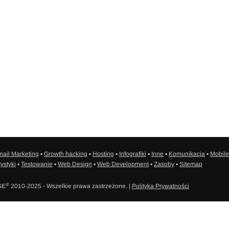
ail Marketing
▪
Growth hacking
▪
Hosting
▪
Infografiki
▪
Inne
▪
Komunikacja
▪
Mobile
tystyki
▪
Testowanie
▪
Web Design
▪
Web Development
▪
Zasoby
▪
Sitemap
®
SE
2010-2025 - Wszelkie prawa zastrzeżone. |
Polityka Prywatności