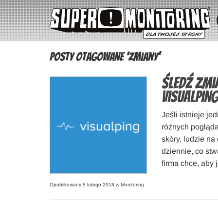
Posty otagowane ‘zmiany’
Śledź zm
VisualPin
Jeśli istnieje je
różnych poglądac
skóry, ludzie na
dziennie, co st
firma chce, aby j
Opublikowany 5 lutego 2018 w
Monitoring
.