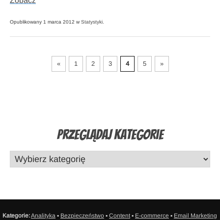
Zobacz
Opublikowany 1 marca 2012 w
Statystyki
.
«
1
2
3
4
5
»
Przeglądaj Kategorie
Kategorie:
Analityka
▪
Bezpieczeństwo
▪
Content
▪
E-commerce
▪
Email Marketing