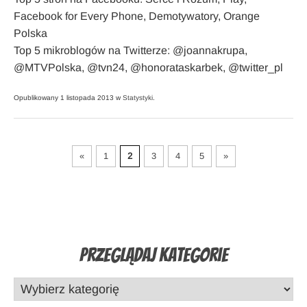
Facebook for Every Phone, Demotywatory, Orange
Polska
Top 5 mikroblogów na Twitterze: @joannakrupa,
@MTVPolska, @tvn24, @honorataskarbek, @twitter_pl
Opublikowany 1 listopada 2013 w
Statystyki
.
«
1
2
3
4
5
»
Przeglądaj Kategorie