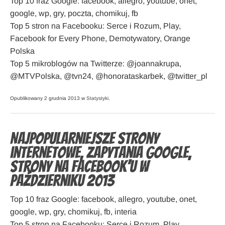
Top 10 fraz Google: facebook, allegro, youtube, onet,
google, wp, gry, poczta, chomikuj, fb
Top 5 stron na Facebooku: Serce i Rozum, Play,
Facebook for Every Phone, Demotywatory, Orange
Polska
Top 5 mikroblogów na Twitterze: @joannakrupa,
@MTVPolska, @tvn24, @honorataskarbek, @twitter_pl
Opublikowany 2 grudnia 2013 w
Statystyki
.
Najpopularniejsze strony
internetowe, zapytania Google,
strony na Facebook’u w
październiku 2013
Top 10 fraz Google: facebook, allegro, youtube, onet,
google, wp, gry, chomikuj, fb, interia
Top 5 stron na Facebooku: Serce i Rozum, Play,