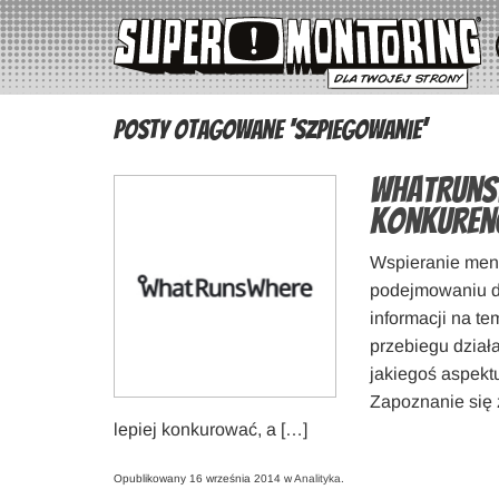
Posty otagowane ‘szpiegowanie’
WhatRunsW
konkuren
Wspieranie mene
podejmowaniu de
informacji na t
przebiegu dział
jakiegoś aspekt
Zapoznanie się 
lepiej konkurować, a […]
Opublikowany 16 września 2014 w
Analityka
.