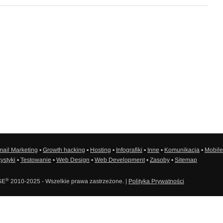
ail Marketing
▪
Growth hacking
▪
Hosting
▪
Infografiki
▪
Inne
▪
Komunikacja
▪
Mobile
tystyki
▪
Testowanie
▪
Web Design
▪
Web Development
▪
Zasoby
▪
Sitemap
®
SE
2010-2025 - Wszelkie prawa zastrzeżone. |
Polityka Prywatności