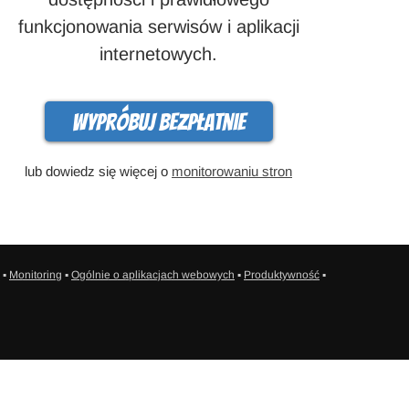
funkcjonowania serwisów i aplikacji
internetowych.
Wypróbuj bezpłatnie
lub dowiedz się więcej o
monitorowaniu stron
▪
Monitoring
▪
Ogólnie o aplikacjach webowych
▪
Produktywność
▪