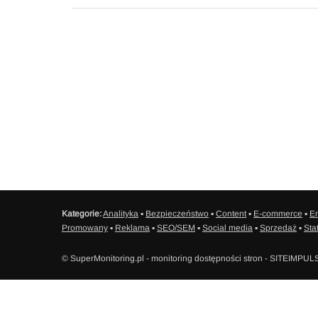
Kategorie:
Analityka
▪
Bezpieczeństwo
▪
Content
▪
E-commerce
▪
Em
Promowany
▪
Reklama
▪
SEO/SEM
▪
Social media
▪
Sprzedaż
▪
Sta
© SuperMonitoring.pl - monitoring dostępności stron - SITEIMPUL