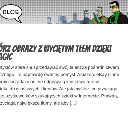
rz obrazy z wyciętym tłem dzięki
agic
rtystów stara się sprzedawać swój talent za pośrednictwem
icznego. To naprawdę świetny pomysł. Amazon, eBay i inne
ormy sprzedaży online odgrywają kluczową rolę w
tuką do właściwych klientów. Ale jak myślisz, co przyciąga
gę użytkowników szukających sztuki w Internecie. Prawda,
zyciąga największe tłumy, ale aby […]