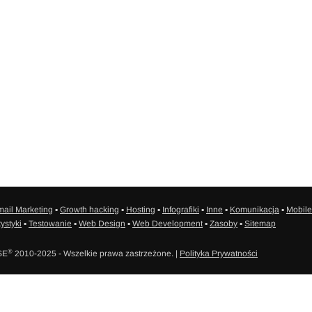
ail Marketing
▪
Growth hacking
▪
Hosting
▪
Infografiki
▪
Inne
▪
Komunikacja
▪
Mobile
tystyki
▪
Testowanie
▪
Web Design
▪
Web Development
▪
Zasoby
▪
Sitemap
®
SE
2010-2025 - Wszelkie prawa zastrzeżone. |
Polityka Prywatności