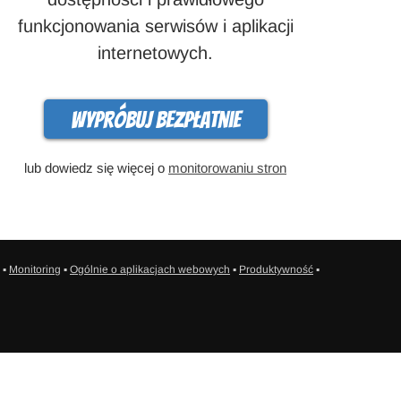
funkcjonowania serwisów i aplikacji
internetowych.
Wypróbuj bezpłatnie
lub dowiedz się więcej o
monitorowaniu stron
▪
Monitoring
▪
Ogólnie o aplikacjach webowych
▪
Produktywność
▪