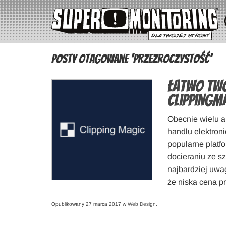
Posty otagowane ‘przezroczystość’
Łatwo twó
ClippingM
Obecnie wielu a
handlu elektron
popularne platf
docieraniu ze sz
najbardziej uwa
że niska cena pr
Opublikowany 27 marca 2017 w
Web Design
.