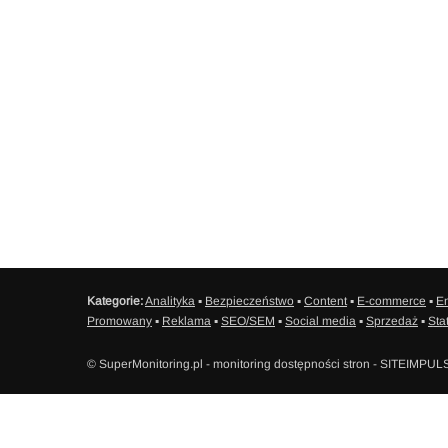
Kategorie:
Analityka
▪
Bezpieczeństwo
▪
Content
▪
E-commerce
▪
Em
Promowany
▪
Reklama
▪
SEO/SEM
▪
Social media
▪
Sprzedaż
▪
Sta
© SuperMonitoring.pl - monitoring dostępności stron - SITEIMPUL