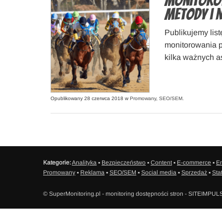
Monitorow
metody i 
Publikujemy list
monitorowania 
kilka ważnych 
Opublikowany 28 czerwca 2018 w
Promowany
,
SEO/SEM
.
Kategorie:
Analityka
▪
Bezpieczeństwo
▪
Content
▪
E-commerce
▪
Em
Promowany
▪
Reklama
▪
SEO/SEM
▪
Social media
▪
Sprzedaż
▪
Sta
© SuperMonitoring.pl - monitoring dostępności stron - SITEIMPUL