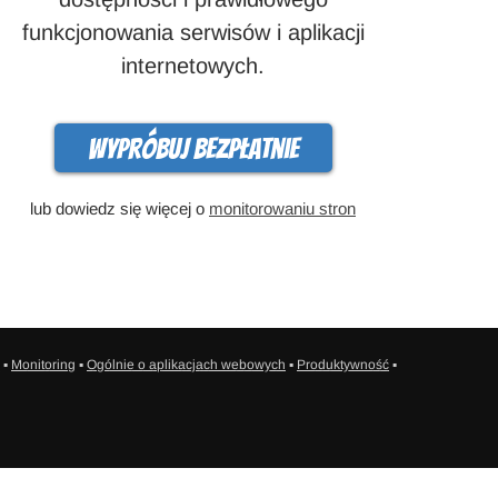
funkcjonowania serwisów i aplikacji
internetowych.
Wypróbuj bezpłatnie
lub dowiedz się więcej o
monitorowaniu stron
▪
Monitoring
▪
Ogólnie o aplikacjach webowych
▪
Produktywność
▪