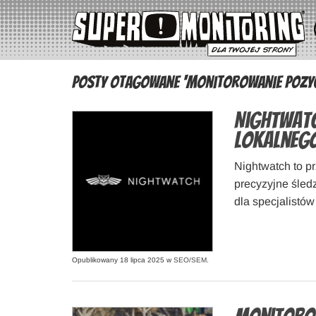
Posty otagowane ‘monitorowanie pozyc
Nightwatc
lokalneg
Nightwatch to pr
precyzyjne śledz
dla specjalistó
Opublikowany 18 lipca 2025 w
SEO/SEM
.