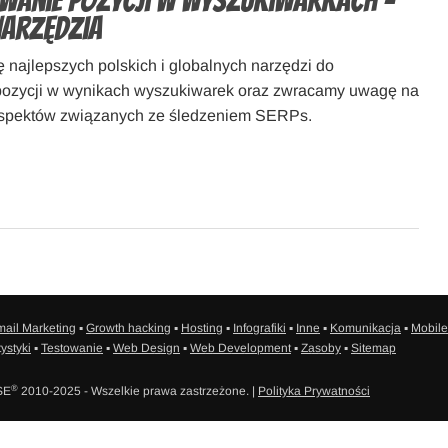
anie pozycji w wyszukiwarkach –
narzędzia
ę najlepszych polskich i globalnych narzędzi do
pozycji w wynikach wyszukiwarek oraz zwracamy uwagę na
aspektów związanych ze śledzeniem SERPs.
ail Marketing
▪
Growth hacking
▪
Hosting
▪
Infografiki
▪
Inne
▪
Komunikacja
▪
Mobile
tystyki
▪
Testowanie
▪
Web Design
▪
Web Development
▪
Zasoby
▪
Sitemap
®
SE
2010-2025 - Wszelkie prawa zastrzeżone. |
Polityka Prywatności