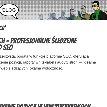
ji’
h – profesjonalne śledzenie
o SEO
zejrzysta, bogata w funkcje platforma SEO, oferująca
enie pozycji, raporty white‑label i audyty stron — idealna
w web śledzących lokalną widoczność.