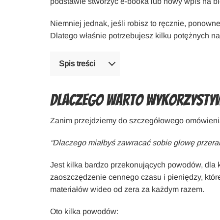
podstawie stworzyć e-booka lub nowy wpis na bl
Niemniej jednak, jeśli robisz to ręcznie, ponow
Dlatego właśnie potrzebujesz kilku potężnych nar
Spis treści
Dlaczego warto wykorzystyw
Zanim przejdziemy do szczegółowego omówienia 
“Dlaczego miałbyś zawracać sobie głowę przera
Jest kilka bardzo przekonujących powodów, dla kt
zaoszczędzenie cennego czasu i pieniędzy, któ
materiałów wideo od zera za każdym razem.
Oto kilka powodów: