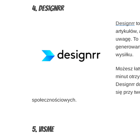
4. Designrr
Designrr
to
artykułów,
uwagę. To 
generowani
wysiłku.
Możesz łat
minut otrz
Designrr d
się przy t
społecznościowych.
5. Visme