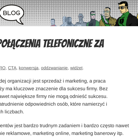
ołączenia telefoniczne za
RO
,
CTA
,
konwersja
,
oddzwanianie
,
widżet
.
j organizacji jest sprzedaż i marketing, a praca
ży ma kluczowe znaczenie dla sukcesu firmy. Bez
wet największe firmy nie mogą odnieść sukcesu.
atrudnienie odpowiednich osób, które namierzyć i
h liczbach.
entów jest bardzo trudnym zadaniem i bardzo często nawet
nie reklamowe, marketing online, marketing banerowy itp.