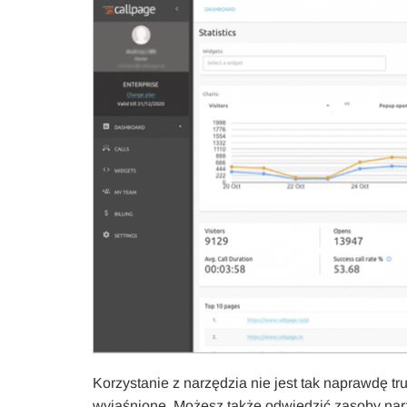
Korzystanie z narzędzia nie jest tak naprawdę tru
wyjaśnione. Możesz także odwiedzić zasoby narzę