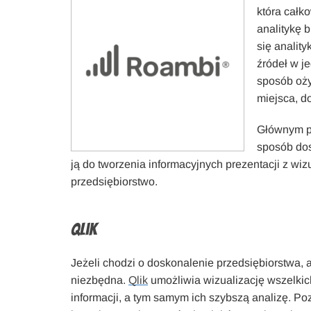
która całk
analitykę 
się analit
źródeł w j
sposób oż
miejsca, d
Głównym plu
sposób dos
ją do tworzenia informacyjnych prezentacji z wi
przedsiębiorstwo.
Qlik
Jeżeli chodzi o doskonalenie przedsiębiorstwa, 
niezbędna.
Qlik
umożliwia wizualizację wszelki
informacji, a tym samym ich szybszą analizę. Po