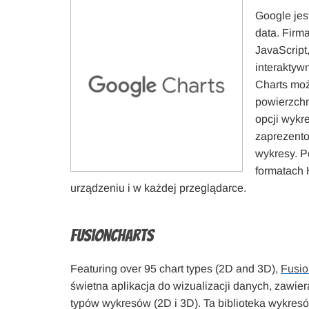
Google jes
data. Firm
JavaScript
interaktyw
Charts moż
powierzchn
opcji wykr
zaprezento
wykresy. P
formatach
urządzeniu i w każdej przeglądarce.
FusionCharts
Featuring over 95 chart types (2D and 3D),
Fusio
świetna aplikacja do wizualizacji danych, zawie
typów wykresów (2D i 3D). Ta biblioteka wykresó