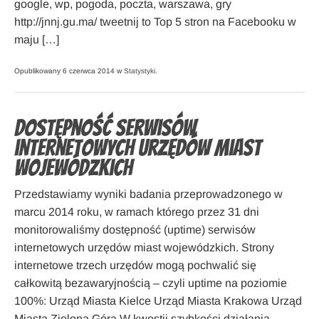
google, wp, pogoda, poczta, warszawa, gry
http://jnnj.gu.ma/ tweetnij to Top 5 stron na Facebooku w
maju […]
Opublikowany 6 czerwca 2014 w
Statystyki
.
Dostępność serwisów
internetowych urzędów miast
wojewódzkich
Przedstawiamy wyniki badania przeprowadzonego w
marcu 2014 roku, w ramach którego przez 31 dni
monitorowaliśmy dostępność (uptime) serwisów
internetowych urzędów miast wojewódzkich. Strony
internetowe trzech urzędów mogą pochwalić się
całkowitą bezawaryjnością – czyli uptime na poziomie
100%: Urząd Miasta Kielce Urząd Miasta Krakowa Urząd
Miasta Zielona Góra W kwestii szybkości działania