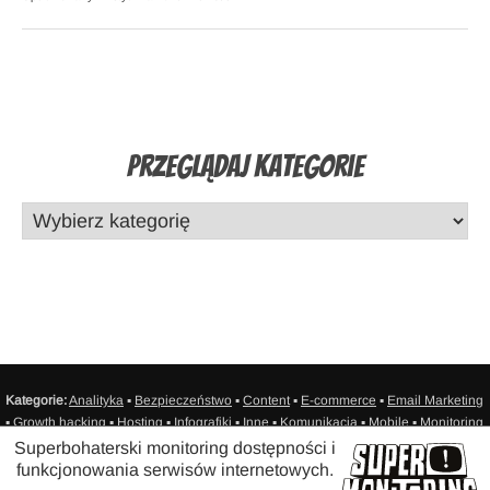
Przeglądaj Kategorie
Kategorie:
Analityka
▪
Bezpieczeństwo
▪
Content
▪
E-commerce
▪
Email Marketing
▪
Growth hacking
▪
Hosting
▪
Infografiki
▪
Inne
▪
Komunikacja
▪
Mobile
▪
Monitoring
▪
Ogólnie o aplikacjach webowych
▪
Produktywność
▪
Promowany
▪
Reklama
▪
Superbohaterski monitoring dostępności i
SEO/SEM
▪
Social media
▪
Sprzedaż
▪
Statystyki
▪
Testowanie
▪
Web Design
▪
funkcjonowania serwisów internetowych.
Web Development
▪
Zasoby
▪
Sitemap