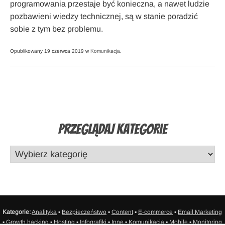
programowania przestaje być konieczna, a nawet ludzie
pozbawieni wiedzy technicznej, są w stanie poradzić
sobie z tym bez problemu.
Opublikowany 19 czerwca 2019 w
Komunikacja
.
Przeglądaj Kategorie
Kategorie:
Analityka
▪
Bezpieczeństwo
▪
Content
▪
E-commerce
▪
Email Marketing
▪
Growth hacking
▪
Hosting
▪
Infografiki
▪
Inne
▪
Komunikacja
▪
Mobile
▪
Monitoring