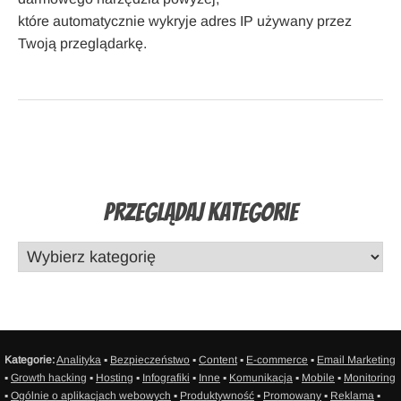
które automatycznie wykryje adres IP używany przez
Twoją przeglądarkę.
Przeglądaj Kategorie
Kategorie:
Analityka
▪
Bezpieczeństwo
▪
Content
▪
E-commerce
▪
Email Marketing
▪
Growth hacking
▪
Hosting
▪
Infografiki
▪
Inne
▪
Komunikacja
▪
Mobile
▪
Monitoring
▪
Ogólnie o aplikacjach webowych
▪
Produktywność
▪
Promowany
▪
Reklama
▪