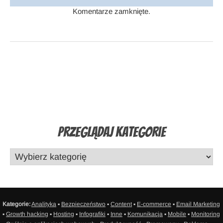
Komentarze zamknięte.
Przeglądaj Kategorie
Kategorie:
Analityka
▪
Bezpieczeństwo
▪
Content
▪
E-commerce
▪
Email Marketing
▪
Growth hacking
▪
Hosting
▪
Infografiki
▪
Inne
▪
Komunikacja
▪
Mobile
▪
Monitoring