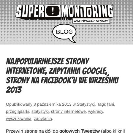
Najpopularniejsze strony
internetowe, zapytania Google,
strony na Facebook’u we wrześniu
2013
Opublikowany 3 października 2013 w
Statystyki
. Tagi:
fani
,
przeglądarki
,
statystyki
,
strony internetowe
,
wykresy
,
wyszukiwania
,
zapytania
.
Przewiń stronę na dół do
gotowych Tweetów
(albo
kliknij