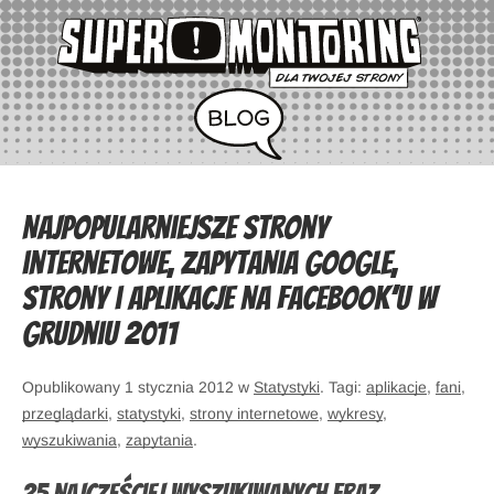
Najpopularniejsze strony
internetowe, zapytania Google,
strony i aplikacje na Facebook’u w
grudniu 2011
Opublikowany 1 stycznia 2012 w
Statystyki
. Tagi:
aplikacje
,
fani
,
przeglądarki
,
statystyki
,
strony internetowe
,
wykresy
,
wyszukiwania
,
zapytania
.
25 najczęściej wyszukiwanych fraz