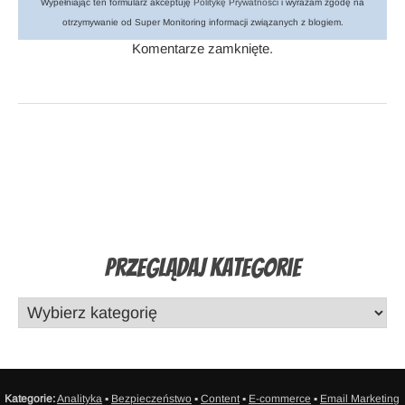
Wypełniając ten formularz akceptuję
Politykę Prywatności
i wyrażam zgodę na
otrzymywanie od Super Monitoring informacji związanych z blogiem.
Komentarze zamknięte.
Przeglądaj Kategorie
Kategorie:
Analityka
▪
Bezpieczeństwo
▪
Content
▪
E-commerce
▪
Email Marketing