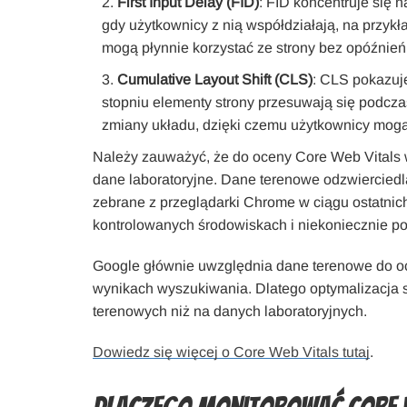
First Input Delay (FID)
: FID koncentruje się n
gdy użytkownicy z nią współdziałają, na przykła
mogą płynnie korzystać ze strony bez opóźnień
Cumulative Layout Shift (CLS)
: CLS pokazuje
stopniu elementy strony przesuwają się podcz
zmiany układu, dzięki czemu użytkownicy mogą 
Należy zauważyć, że do oceny Core Web Vitals w
dane laboratoryjne. Dane terenowe odzwiercied
zebrane z przeglądarki Chrome w ciągu ostatnich
kontrolowanych środowiskach i niekoniecznie po
Google głównie uwzględnia dane terenowe do ocen
wynikach wyszukiwania. Dlatego optymalizacja s
terenowych niż na danych laboratoryjnych.
Dowiedz się więcej o Core Web Vitals tutaj
.