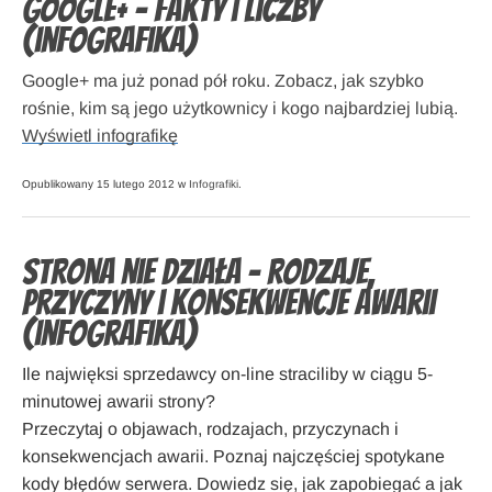
Google+ – fakty i liczby
(infografika)
Google+ ma już ponad pół roku. Zobacz, jak szybko
rośnie, kim są jego użytkownicy i kogo najbardziej lubią.
Wyświetl infografikę
Opublikowany 15 lutego 2012 w
Infografiki
.
Strona nie działa – rodzaje,
przyczyny i konsekwencje awarii
(infografika)
Ile najwięksi sprzedawcy on-line straciliby w ciągu 5-
minutowej awarii strony?
Przeczytaj o objawach, rodzajach, przyczynach i
konsekwencjach awarii. Poznaj najczęściej spotykane
kody błędów serwera. Dowiedz się, jak zapobiegać a jak